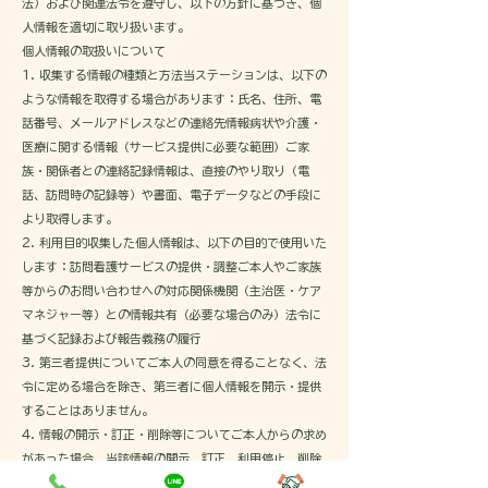
法）および関連法令を遵守し、以下の方針に基づき、個
人情報を適切に取り扱います。
個人情報の取扱いについて
1. 収集する情報の種類と方法当ステーションは、以下の
ような情報を取得する場合があります：氏名、住所、電
話番号、メールアドレスなどの連絡先情報病状や介護・
医療に関する情報（サービス提供に必要な範囲）ご家
族・関係者との連絡記録情報は、直接のやり取り（電
話、訪問時の記録等）や書面、電子データなどの手段に
より取得します。
2. 利用目的収集した個人情報は、以下の目的で使用いた
します：訪問看護サービスの提供・調整ご本人やご家族
等からのお問い合わせへの対応関係機関（主治医・ケア
マネジャー等）との情報共有（必要な場合のみ）法令に
基づく記録および報告義務の履行
3. 第三者提供についてご本人の同意を得ることなく、法
令に定める場合を除き、第三者に個人情報を開示・提供
することはありません。
4. 情報の開示・訂正・削除等についてご本人からの求め
があった場合、当該情報の開示、訂正、利用停止、削除
等に適切に対応いたします。